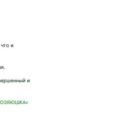
 что и
я.
овершенный и