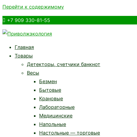
Перейти к содержимому

+7 909 330-81-55
Приволжэкология
Кассы, торговое оборудование, ЭЦП в Балашове | пр
Главная
Товары
Детекторы, счетчики банкнот
Весы
Безмен
Бытовые
Крановые
Лабораторные
Медицинские
Напольные
Настольные — торговые