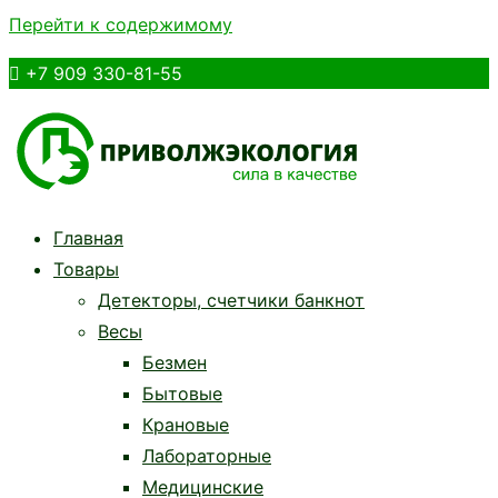
Перейти к содержимому

+7 909 330-81-55
Приволжэкология
Кассы, торговое оборудование, ЭЦП в Балашове |
Главная
приволжэкология.рф
Товары
Детекторы, счетчики банкнот
Весы
Безмен
Бытовые
Крановые
Лабораторные
Медицинские