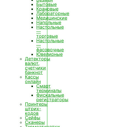
Бытовые
Крановые
Лабораторные
Медицинские
Напольные
Настольные
—
торговые
Настольные
—
фасовочные
Ювелирные
Детекторы
валют,
счетчики
банкнот
Кассы
онлайн
Смарт
терминалы
Фискальные
регистраторы
Принтеры
штрих-
кодов
Сейфы
Сканеры
Термоэтикетки