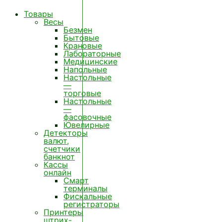
Товары
Весы
Безмен
Бытовые
Крановые
Лабораторные
Медицинские
Напольные
Настольные
—
торговые
Настольные
—
фасовочные
Ювелирные
Детекторы
валют,
счетчики
банкнот
Кассы
онлайн
Смарт
терминалы
Фискальные
регистраторы
Принтеры
штрих-